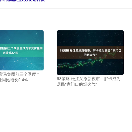
 宝马集团前三个季度全
98策略 松江又添新夜市，胖卡成为
同比增长2.4%
居民“家门口的烟火气”