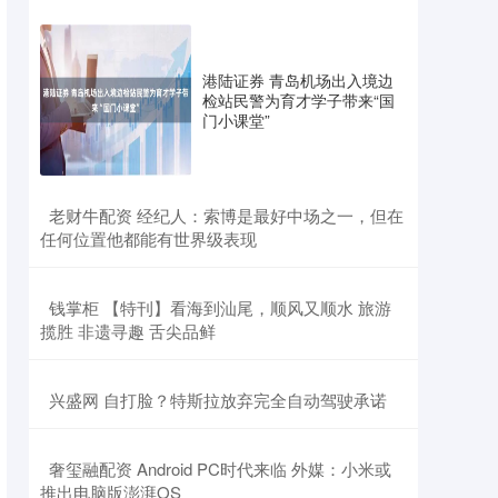
港陆证券 青岛机场出入境边
检站民警为育才学子带来“国
门小课堂”
​老财牛配资 经纪人：索博是最好中场之一，但在
任何位置他都能有世界级表现
​钱掌柜 【特刊】看海到汕尾，顺风又顺水 旅游
揽胜 非遗寻趣 舌尖品鲜
​兴盛网 自打脸？特斯拉放弃完全自动驾驶承诺
​奢玺融配资 Android PC时代来临 外媒：小米或
推出电脑版澎湃OS