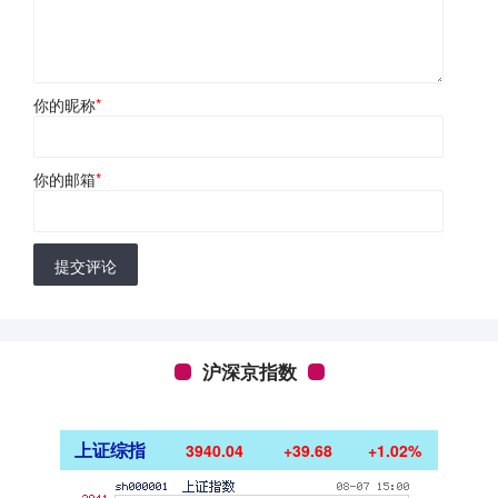
你的昵称
*
你的邮箱
*
提交评论
沪深京指数
上证综指
3940.04
+39.68
+1.02%