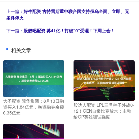
上一篇：
好牛配资 古特雷斯重申联合国支持俄乌全面、立即、无
条件停火
下一篇：
股般吧配资 募41亿！打破“0”受理！下周上会！
相关文章
大圣配资 际华集团：8月13日融
股达人配资 LPL三号种子外战0-
资买入1.84亿元，融资融券余额
12！GEN自爆比赛放水：主动
6.35亿元
给OP英雄测试强度