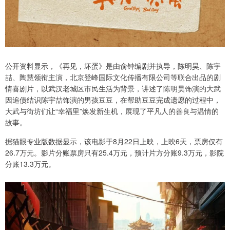
公开资料显示，《再见，坏蛋》是由俞钟编剧并执导，陈明昊、陈宇
喆、陶慧领衔主演，北京登峰国际文化传播有限公司等联合出品的剧
情喜剧片，以武汉老城区市民生活为背景，讲述了陈明昊饰演的大武
因追债结识陈宇喆饰演的男孩豆豆，在帮助豆豆完成遗愿的过程中，
大武与街坊们让“幸福里”焕发新生机，展现了平凡人的善良与温情的
故事。
据猫眼专业版数据显示，该电影于8月22日上映，上映6天，票房仅有
26.7万元。影片分账票房只有25.4万元，预计片方分账9.3万元，影院
分账13.3万元。