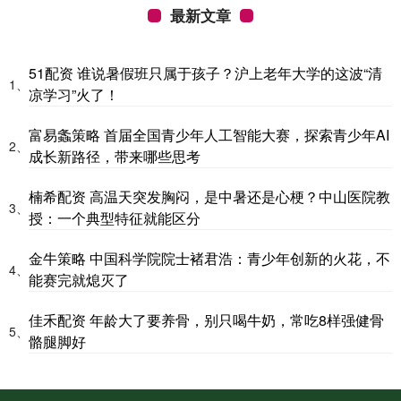
最新文章
51配资 谁说暑假班只属于孩子？沪上老年大学的这波“清
1、
凉学习”火了！
富易螽策略 首届全国青少年人工智能大赛，探索青少年AI
2、
成长新路径，带来哪些思考
楠希配资 高温天突发胸闷，是中暑还是心梗？中山医院教
3、
授：一个典型特征就能区分
金牛策略 中国科学院院士褚君浩：青少年创新的火花，不
4、
能赛完就熄灭了
佳禾配资 年龄大了要养骨，别只喝牛奶，常吃8样强健骨
5、
骼腿脚好