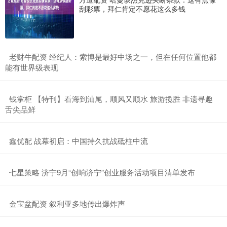
刮彩票，拜仁肯定不愿花这么多钱
​老财牛配资 经纪人：索博是最好中场之一，但在任何位置他都
能有世界级表现
​钱掌柜 【特刊】看海到汕尾，顺风又顺水 旅游揽胜 非遗寻趣
舌尖品鲜
​鑫优配 战幕初启：中国持久抗战砥柱中流
​七星策略 济宁9月“创响济宁”创业服务活动项目清单发布
​金宝盆配资 叙利亚多地传出爆炸声