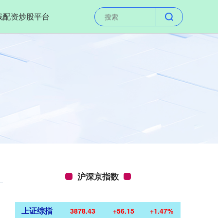
线配资炒股平台
沪深京指数
上证综指
3878.43
+56.15
+1.47%