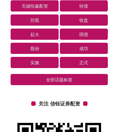
无锡恒鑫配资
转债
控股
收盘
起火
国债
股份
成功
实施
正式
全部话题标签
关注 信钰证券配资