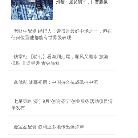
滑稽：雇员躺平，川普躺赢
​老财牛配资 经纪人：索博是最好中场之一，但在
任何位置他都能有世界级表现
​钱掌柜 【特刊】看海到汕尾，顺风又顺水 旅游
揽胜 非遗寻趣 舌尖品鲜
​鑫优配 战幕初启：中国持久抗战砥柱中流
​七星策略 济宁9月“创响济宁”创业服务活动项目清
单发布
​金宝盆配资 叙利亚多地传出爆炸声