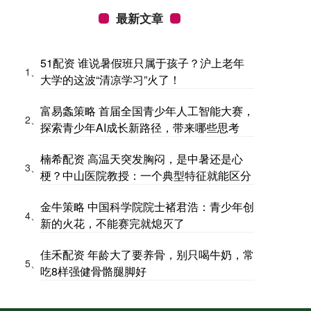
最新文章
51配资 谁说暑假班只属于孩子？沪上老年
1、
大学的这波“清凉学习”火了！
富易螽策略 首届全国青少年人工智能大赛，
2、
探索青少年AI成长新路径，带来哪些思考
楠希配资 高温天突发胸闷，是中暑还是心
3、
梗？中山医院教授：一个典型特征就能区分
金牛策略 中国科学院院士褚君浩：青少年创
4、
新的火花，不能赛完就熄灭了
佳禾配资 年龄大了要养骨，别只喝牛奶，常
5、
吃8样强健骨骼腿脚好