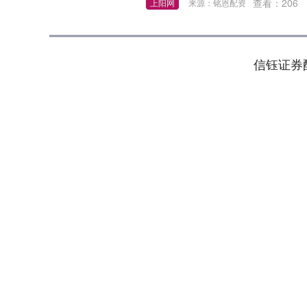
查看：
206
上阳网
来源：铭恩配资
信钰证券