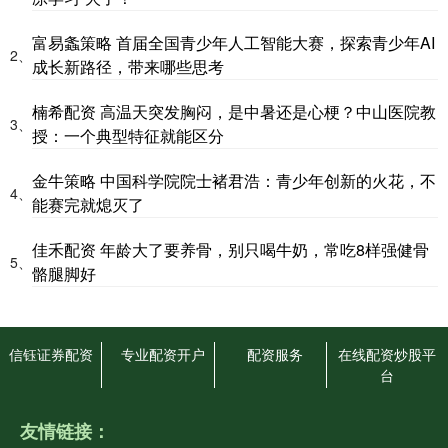
富易螽策略 首届全国青少年人工智能大赛，探索青少年AI
2、
成长新路径，带来哪些思考
楠希配资 高温天突发胸闷，是中暑还是心梗？中山医院教
3、
授：一个典型特征就能区分
金牛策略 中国科学院院士褚君浩：青少年创新的火花，不
4、
能赛完就熄灭了
佳禾配资 年龄大了要养骨，别只喝牛奶，常吃8样强健骨
5、
骼腿脚好
信钰证券配资
专业配资开户
配资服务
在线配资炒股平
台
友情链接：