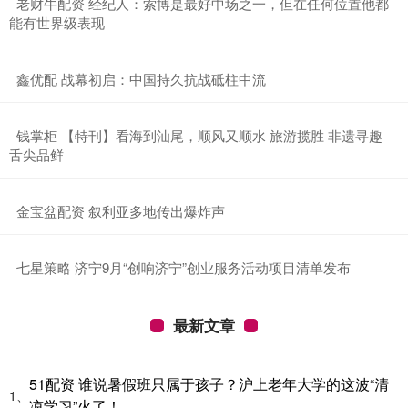
​老财牛配资 经纪人：索博是最好中场之一，但在任何位置他都
能有世界级表现
​鑫优配 战幕初启：中国持久抗战砥柱中流
​钱掌柜 【特刊】看海到汕尾，顺风又顺水 旅游揽胜 非遗寻趣
舌尖品鲜
​金宝盆配资 叙利亚多地传出爆炸声
​七星策略 济宁9月“创响济宁”创业服务活动项目清单发布
最新文章
51配资 谁说暑假班只属于孩子？沪上老年大学的这波“清
1、
凉学习”火了！