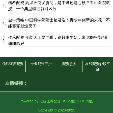
楠希配资 高温天突发胸闷，是中暑还是心梗？中山医院教
3、
授：一个典型特征就能区分
金牛策略 中国科学院院士褚君浩：青少年创新的火花，不
4、
能赛完就熄灭了
佳禾配资 年龄大了要养骨，别只喝牛奶，常吃8样强健骨
5、
骼腿脚好
信钰证券配资
专业配资开户
配资服务
在线配资炒股平
台
友情链接：
Powered by
信钰证券配资
RSS地图
HTML地图
Copyright
© 2023-2025