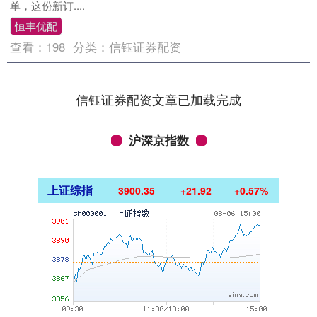
单，这份新订....
恒丰优配
查看：
198
分类：
信钰证券配资
信钰证券配资文章已加载完成
沪深京指数
上证综指
3900.35
+21.92
+0.57%