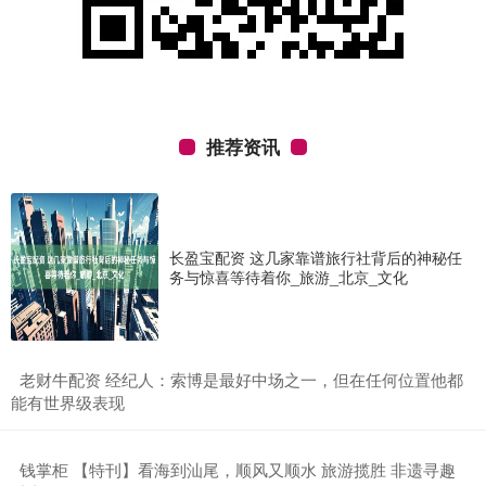
推荐资讯
长盈宝配资 这几家靠谱旅行社背后的神秘任
务与惊喜等待着你_旅游_北京_文化
​老财牛配资 经纪人：索博是最好中场之一，但在任何位置他都
能有世界级表现
​钱掌柜 【特刊】看海到汕尾，顺风又顺水 旅游揽胜 非遗寻趣