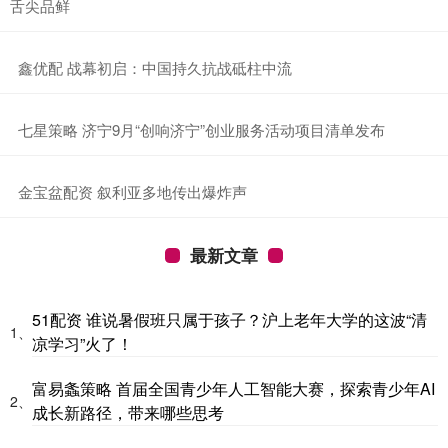
舌尖品鲜
​鑫优配 战幕初启：中国持久抗战砥柱中流
​七星策略 济宁9月“创响济宁”创业服务活动项目清单发布
​金宝盆配资 叙利亚多地传出爆炸声
最新文章
51配资 谁说暑假班只属于孩子？沪上老年大学的这波“清
1、
凉学习”火了！
富易螽策略 首届全国青少年人工智能大赛，探索青少年AI
2、
成长新路径，带来哪些思考