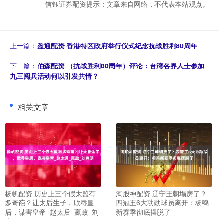
信钰证券配资提示：文章来自网络，不代表本站观点。
上一篇：
盈通配资 香港特区政府举行仪式纪念抗战胜利80周年
下一篇：
伯森配资 （抗战胜利80周年）评论：台湾各界人士参加
九三阅兵活动何以引发共情？
相关文章
杨帆配资 历史上三个假太监有
淘股神配资 辽宁王朝塌房了？
多奇葩？让太后生子，欺辱皇
四冠王6大功勋球员离开：杨鸣
后，谋害皇帝_赵太后_嬴政_刘
新赛季彻底摆脱了