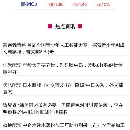
期指IC0
7877.80
+164.40
+2.13%
热点资讯
富易螽策略 首届全国青少年人工智能大赛，探索青少年AI成
长新路径，带来哪些思考
佳禾配资 年龄大了要养骨，别只喝牛奶，常吃8样强健骨骼
腿脚好
天弘配资 日本新版《外交蓝皮书》“降级”中日关系，外交部
表态
盟配资 “韩美同盟虽有必要，但应避免对其过度依赖”，李在
明称将尽快推进收回战时指挥权
盈通配资 中企承建木薯粉加工厂助力刚果（布）农产品加工