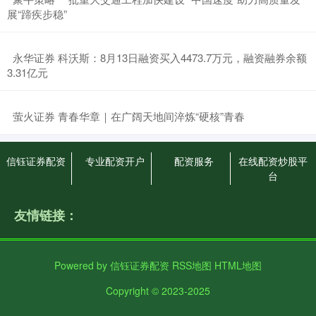
展“蹄疾步稳”
​永华证券 科沃斯：8月13日融资买入4473.7万元，融资融券余额
3.31亿元
​萤火证券 青春华章｜在广阔天地间淬炼“硬核”青春
信钰证券配资
专业配资开户
配资服务
在线配资炒股平
台
友情链接：
Powered by
信钰证券配资
RSS地图
HTML地图
Copyright
© 2023-2025