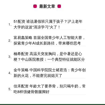
最新文章
51配资 谁说暑假班只属于孩子？沪上老年
1、
大学的这波“清凉学习”火了！
富易螽策略 首届全国青少年人工智能大赛，
2、
探索青少年AI成长新路径，带来哪些思考
楠希配资 高温天突发胸闷，是中暑还是心
3、
梗？中山医院教授：一个典型特征就能区分
金牛策略 中国科学院院士褚君浩：青少年创
4、
新的火花，不能赛完就熄灭了
佳禾配资 年龄大了要养骨，别只喝牛奶，常
5、
吃8样强健骨骼腿脚好