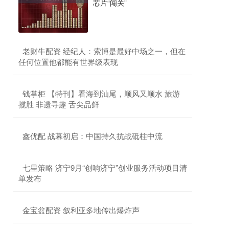
芯片“闯关”
​老财牛配资 经纪人：索博是最好中场之一，但在
任何位置他都能有世界级表现
​钱掌柜 【特刊】看海到汕尾，顺风又顺水 旅游
揽胜 非遗寻趣 舌尖品鲜
​鑫优配 战幕初启：中国持久抗战砥柱中流
​七星策略 济宁9月“创响济宁”创业服务活动项目清
单发布
​金宝盆配资 叙利亚多地传出爆炸声