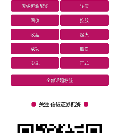
无锡恒鑫配资
转债
国债
控股
收盘
起火
成功
股份
实施
正式
全部话题标签
关注 信钰证券配资