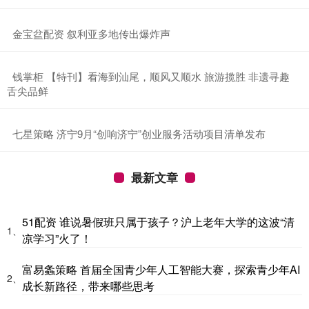
​金宝盆配资 叙利亚多地传出爆炸声
​钱掌柜 【特刊】看海到汕尾，顺风又顺水 旅游揽胜 非遗寻趣
舌尖品鲜
​七星策略 济宁9月“创响济宁”创业服务活动项目清单发布
最新文章
51配资 谁说暑假班只属于孩子？沪上老年大学的这波“清
1、
凉学习”火了！
富易螽策略 首届全国青少年人工智能大赛，探索青少年AI
2、
成长新路径，带来哪些思考