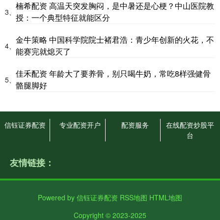
楠希配资 高温天突发胸闷，是中暑还是心梗？中山医院教
3、
授：一个典型特征就能区分
金牛策略 中国科学院院士褚君浩：青少年创新的火花，不
4、
能赛完就熄灭了
佳禾配资 年龄大了要养骨，别只喝牛奶，常吃8样强健骨
5、
骼腿脚好
信钰证券配资
专业配资开户
配资服务
在线配资炒股平
台
友情链接：
Powered by
信钰证券配资
RSS地图
HTML地图
Copyright
© 2023-2025