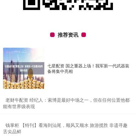
推荐资讯
七星配资 国之重器上场！我军新一代武器装
备将集中亮相
​老财牛配资 经纪人：索博是最好中场之一，但在任何位置他都
能有世界级表现
​钱掌柜 【特刊】看海到汕尾，顺风又顺水 旅游揽胜 非遗寻趣
舌尖品鲜