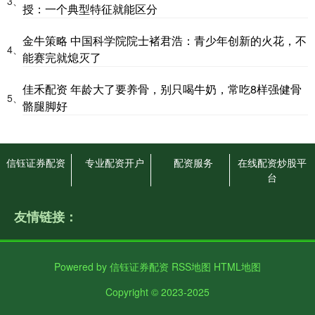
3、
授：一个典型特征就能区分
金牛策略 中国科学院院士褚君浩：青少年创新的火花，不
4、
能赛完就熄灭了
佳禾配资 年龄大了要养骨，别只喝牛奶，常吃8样强健骨
5、
骼腿脚好
信钰证券配资
专业配资开户
配资服务
在线配资炒股平
台
友情链接：
Powered by
信钰证券配资
RSS地图
HTML地图
Copyright
© 2023-2025