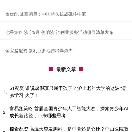
​鑫优配 战幕初启：中国持久抗战砥柱中流
​七星策略 济宁9月“创响济宁”创业服务活动项目清单发布
​金宝盆配资 叙利亚多地传出爆炸声
最新文章
51配资 谁说暑假班只属于孩子？沪上老年大学的这波“清
1、
凉学习”火了！
富易螽策略 首届全国青少年人工智能大赛，探索青少年AI
2、
成长新路径，带来哪些思考
楠希配资 高温天突发胸闷，是中暑还是心梗？中山医院教